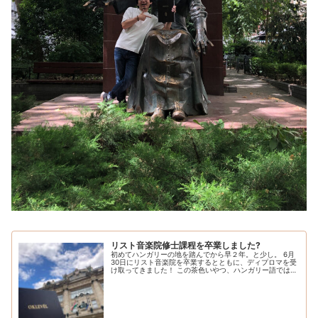
リスト音楽院修士課程を卒業しました?
初めてハンガリーの地を踏んでから早２年。と少し。 6月
30日にリスト音楽院を卒業するとともに、ディプロマを受
け取ってきました！ この茶色いやつ、ハンガリー語では
OKLEVÉL (オクレヴェール)と書かれている物体がディプ
ロマ、つまり修了証書...