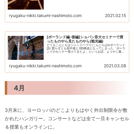
だ読んでい...
ryugaku-nikki.takumi-nashimoto.com
2021.02.15
[ポーランド編-後編]ショパン音大セミナーで買
ったものやら見たものやら(観光編)
どうもこんにちはジェンドーブリ(こんにちはinポーランド
語) 図らずとも前中後と3部構成となってしまった「ポーラ
ンドのセミナー受けてきたよ」というお話、ようやく最終
回です。今回は見たもの買ったもの食べたものなんかを紹
介しようかなと思います。...
ryugaku-nikki.takumi-nashimoto.com
2021.03.08
4月
3月末に、ヨーロッパのどこよりもはやく外出制限令が敷
かれたハンガリー。コンサートなどは全て一旦キャンセル
＆授業もオンラインに。