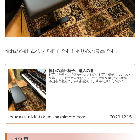
憧れの油圧式ベンチ椅子です！座り心地最高です。
憧れの油圧椅子、購入の巻
ピアノを弾く上で欠かせないもの、ピアノ椅子。ついつい
見落としがちですが実はとっっても大事で奥が深い世界。
今回長年憧れていた油圧式のベンチをお迎えしたので、そ
のお話をしたいと思います！ (という11月のお話なんだけ
ど、いい加減下書きから書き上...
ryugaku-nikki.takumi-nashimoto.com
2020.12.15
12月