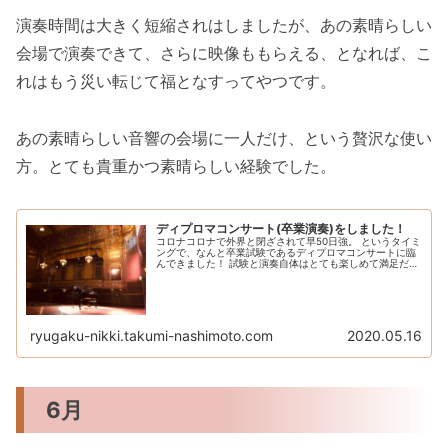
演奏時間は大きく短縮されはしましたが、あの素晴らしい
会場で演奏できて、さらに映像ももらえる、となれば、こ
れはもう災い転じて福となすってやつです。
あの素晴らしい音響の会場に一人だけ、という贅沢な使い
方。とても貴重かつ素晴らしい経験でした。
ディプロマコンサート(卒業演奏)をしました！
コロナコロナで外界と閉ざされて早50日強。 というタイミ
ングで、なんと卒業試験であるディプロマコンサートに臨
んできました！ 試験と演奏自体はとても楽しめて満足だっ
たのですが、本番まででいろいろとあったので、書き記し
ておこうかなと思います。 ...
ryugaku-nikki.takumi-nashimoto.com
2020.05.16
6月