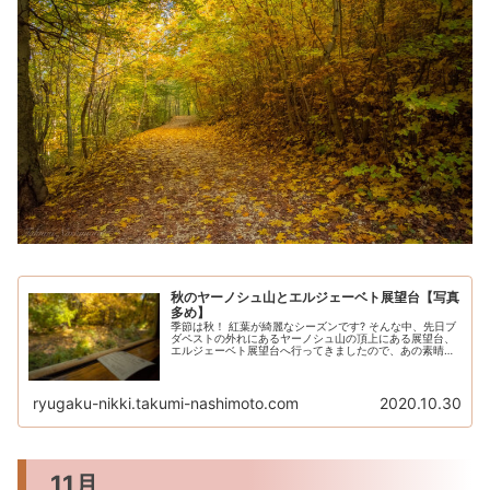
秋のヤーノシュ山とエルジェーベト展望台【写真
多め】
季節は秋！ 紅葉が綺麗なシーズンです? そんな中、先日ブ
ダペストの外れにあるヤーノシュ山の頂上にある展望台、
エルジェーベト展望台へ行ってきましたので、あの素晴ら
しさをお裾分け♪ (▲子供鉄道Gyeremekasútにて) エルジ
ェーベト展望...
ryugaku-nikki.takumi-nashimoto.com
2020.10.30
11月