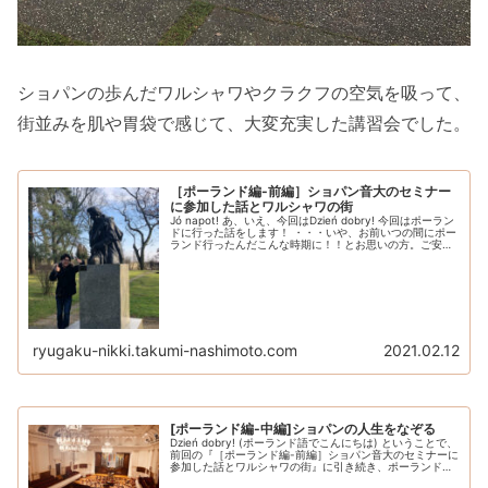
ショパンの歩んだワルシャワやクラクフの空気を吸って、
街並みを肌や胃袋で感じて、大変充実した講習会でした。
［ポーランド編-前編］ショパン音大のセミナー
に参加した話とワルシャワの街
Jó napot! あ、いえ、今回はDzień dobry! 今回はポーラン
ドに行った話をします！ ・・・いや、お前いつの間にポー
ランド行ったんだこんな時期に！！とお思いの方。ご安心
ください。去年の話です() はい、書く書く詐欺をしていた
あ...
ryugaku-nikki.takumi-nashimoto.com
2021.02.12
[ポーランド編-中編]ショパンの人生をなぞる
Dzień dobry! (ポーランド語でこんにちは) ということで、
前回の『［ポーランド編-前編］ショパン音大のセミナーに
参加した話とワルシャワの街』に引き続き、ポーランドで
の２週間を1年越しに綴っていこうと思います。 前編をま