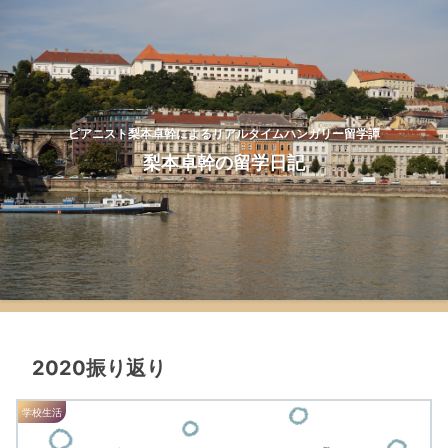
ピアニスト梨本卓幹によるリアルタイムハンガリー留学譚
梨本卓幹の留学日記
2020振り返り
学校生活