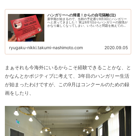
ハンガリーへの帰還！からの自宅隔離(泣)
新学期が始まるので、当初の予定通り9月3日にハンガリー
へと戻ってきました！ 実は9月1日からハンガリーの国境が
かなり厳しくなってしまい、いろいろと問題を抱えての入
国だったので、そのことを綴っておこうと思います。 (ち
なみに結論から言うと絶賛...
ryugaku-nikki.takumi-nashimoto.com
2020.09.05
まぁそれも今海外にいるからこそ経験できることかな、と
かなんとかポジティブに考えて、3年目のハンガリー生活
が始まったわけですが、この9月はコンクールのための録
画をしたり、