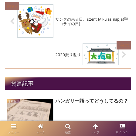
サンタの来る日、szent Mikulás napja(聖
ニコライの日)
2020振り返り
関連記事
ハンガリー語ってどうしてるの？
学校生活
メニュー
ホーム
検索
トップ
サイドバー
みなさんJó napot! (こんにちは) 今日はみなさんの疑問「ハンガリー