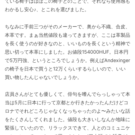
ている椅子はほぼこの椅子とのことで、それなら使用感も
わかるし安心♪、とこれを選びました。
ちなみに手前三つがそのメーカーで、奥から不織、合皮、
本革です。まぁ当然値段も違ってきますが、ここは革製品
を長く使うのが好きなのと、いいものを長くという精神で
思い切って本革にしました。お値段154000HUF。日本円
で5万円強、というところでしょうか。例えばAndexinger
の椅子を日本で買うと12万くらいするらしいので、いい
買い物したんじゃないでしょうか。
店員さんがとても優しくて、俳句を嗜んでらっしゃって本
当は5月に日本に行って京都とか行きたかったんだけどコ
ロナでそれどころじゃなくなっちゃったのよ〜みたいな話
をたくさんしてくれました。値段も大きいしなんか地味に
緊張していたので、リラックスできて、人とのコミュニケ