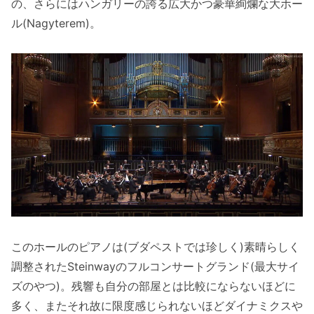
の、さらにはハンガリーの誇る広大かつ豪華絢爛な大ホー
ル(Nagyterem)。
このホールのピアノは(ブダペストでは珍しく)素晴らしく
調整されたSteinwayのフルコンサートグランド(最大サイ
ズのやつ)。残響も自分の部屋とは比較にならないほどに
多く、またそれ故に限度感じられないほどダイナミクスや