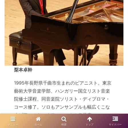
梨本卓幹
1995年長野県千曲市生まれのピアニスト。東京
藝術大学音楽学部、ハンガリー国立リスト音楽
院修士課程、同音楽院ソリスト・ディプロマ・
コース修了。ソロもアンサンブルも幅広くこな
すピアニスト。オフィス・クルテ代表。
公式HP→
https://takumi-nashimoto.com
メニュー
ホーム
検索
トップ
サイドバー