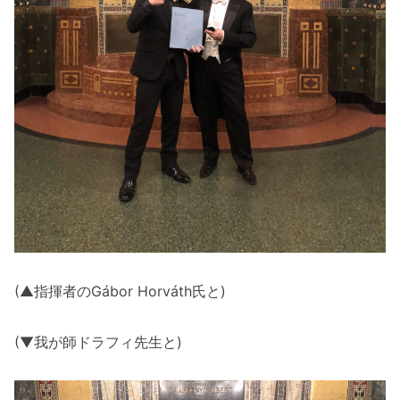
(▲指揮者のGábor Horváth氏と)
(▼我が師ドラフィ先生と)