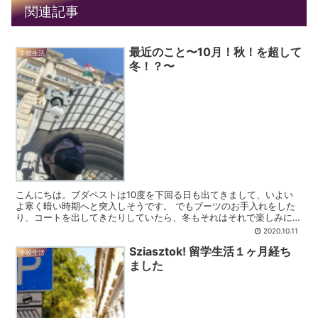
関連記事
最近のこと〜10月！秋！を超して
学校生活
冬！？〜
こんにちは。ブダペストは10度を下回る日も出てきまして、いよい
よ寒く暗い時期へと突入しそうです。 でもブーツのお手入れをした
り、コートを出してきたりしていたら、冬もそれはそれで楽しみにな
ってきました。...
2020.10.11
Sziasztok! 留学生活１ヶ月経ち
学校生活
ました