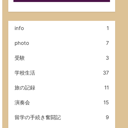
info
1
photo
7
受験
3
学校生活
37
旅の記録
11
演奏会
15
留学の手続き奮闘記
9