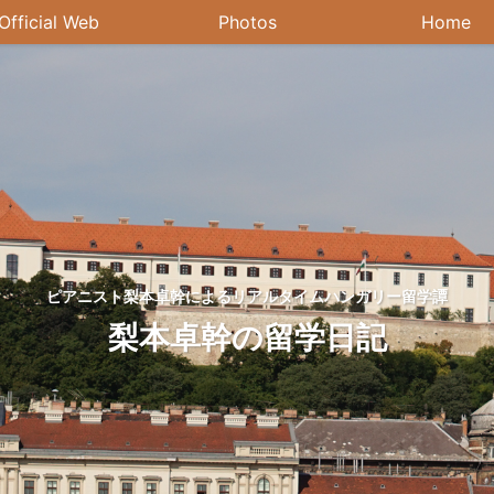
Official Web
Photos
Home
ピアニスト梨本卓幹によるリアルタイムハンガリー留学譚
梨本卓幹の留学日記